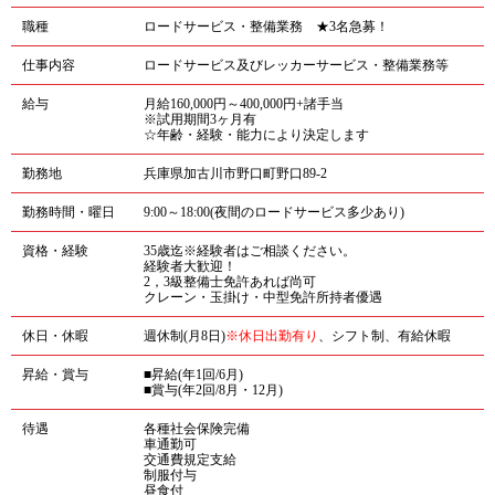
職種
ロードサービス・整備業務 ★3名急募！
仕事内容
ロードサービス及びレッカーサービス・整備業務等
給与
月給160,000円～400,000円+諸手当
※試用期間3ヶ月有
☆年齢・経験・能力により決定します
勤務地
兵庫県加古川市野口町野口89-2
勤務時間・曜日
9:00～18:00(夜間のロードサービス多少あり)
資格・経験
35歳迄※経験者はご相談ください。
経験者大歓迎！
2，3級整備士免許あれば尚可
クレーン・玉掛け・中型免許所持者優遇
休日・休暇
週休制(月8日)
※休日出勤有り
、シフト制、有給休暇
昇給・賞与
■昇給(年1回/6月)
■賞与(年2回/8月・12月)
待遇
各種社会保険完備
車通勤可
交通費規定支給
制服付与
昼食付