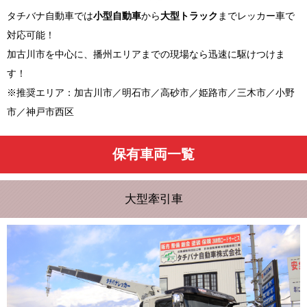
タチバナ自動車では
小型自動車
から
大型トラック
までレッカー車で
対応可能！
加古川市を中心に、播州エリアまでの現場なら迅速に駆けつけま
す！
※推奨エリア：加古川市／明石市／高砂市／姫路市／三木市／小野
市／神戸市西区
保有車両一覧
大型牽引車