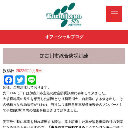
オフィシャルブログ
加古川市総合防災訓練
投稿日
2022年11月9日
Facebook
Twitter
Line
皆様、ご無沙汰しております。
先日11/6（日）は加古川市主催の総合防災訓練に参加して来ました。
大規模地震の発生を想定した訓練となり初期消火、自衛隊による炊き出し、そ
の他様々な救助演習が行われ、当社は兵庫県自動車整備振興会のメンバーとし
て事故(故障)車両の撤去を担当させて頂きました。
災害発生時に車両を離れ避難する際は、路上駐車した車が緊急車両通行の支障
になる場合もありますので、
「車を円滑に移動できるようエンジンキーは付け